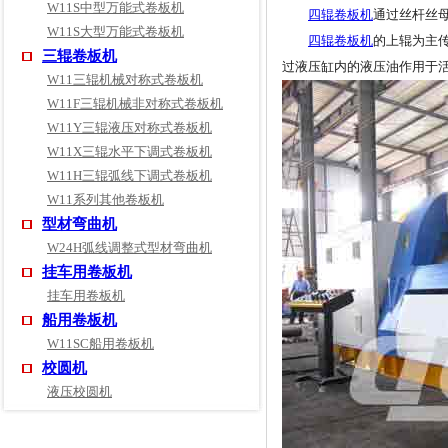
W11S中型万能式卷板机
四辊卷板机
通过丝杆丝
W11S大型万能式卷板机
四辊卷板机
的上辊为主
三辊卷板机
过液压缸内的液压油作用于
W11三辊机械对称式卷板机
W11F三辊机械非对称式卷板机
W11Y三辊液压对称式卷板机
W11X三辊水平下调式卷板机
W11H三辊弧线下调式卷板机
W11系列其他卷板机
型材弯曲机
W24H弧线调整式型材弯曲机
挂车用卷板机
挂车用卷板机
船用卷板机
W11SC船用卷板机
校圆机
液压校圆机