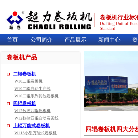
卷板机行业标
Drafting Unit of Ben
Standard
首页
公司简介
产品展示
新闻中心
资
卷板机产品
二辊卷板机
W10二辊卷板机
W10二辊自动生产线
W10二辊系列其他卷板机
四辊卷板机
W12数控四辊卷板机
W12数控四辊自动卷圆线
上辊万能式卷板机
四辊卷板机四大分
W11S小型万能式卷板机