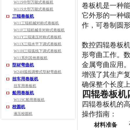
W11S中型万能式卷板机
卷板机是一种
W11S大型万能式卷板机
它外形的一种
三辊卷板机
W11三辊机械对称式卷板机
作，可卷制圆
W11F三辊机械非对称式卷板机
W11Y三辊液压对称式卷板机
数控四辊卷板
W11X三辊水平下调式卷板机
W11H三辊弧线下调式卷板机
形弯曲工作。
W11系列其他卷板机
金属弯曲应用
型材弯曲机
W24H弧线调整式型材弯曲机
增强了其生产
挂车用卷板机
确保整个长度
挂车用卷板机
四辊卷板机
船用卷板机
W11SC船用卷板机
四辊卷板机的
校圆机
操作指南：
液压校圆机
材料准备