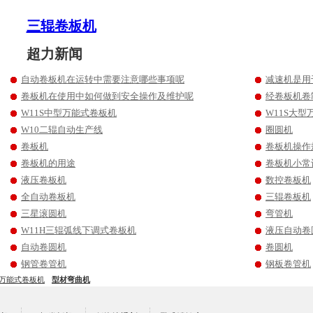
三辊卷板机
超力新闻
自动卷板机在运转中需要注意哪些事项呢
减速机是用
卷板机在使用中如何做到安全操作及维护呢
经卷板机卷
W11S中型万能式卷板机
W11S大
W10二辊自动生产线
圈圆机
卷板机
卷板机操作
卷板机的用途
卷板机小常
液压卷板机
数控卷板机
全自动卷板机
三辊卷板机
三星滚圆机
弯管机
W11H三辊弧线下调式卷板机
液压自动卷
自动卷圆机
卷圆机
钢管卷管机
钢板卷管机
万能式卷板机
型材弯曲机