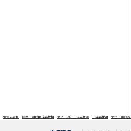
钢管卷管机
船用三辊对称式卷板机
水平下调式三辊卷板机
二辊卷板机
大型上辊数控