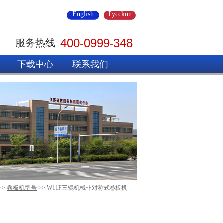
English
Pyccknn
400-0999-348
服务热线
下载中心
联系我们
>>
卷板机型号
>> W11F三辊机械非对称式卷板机