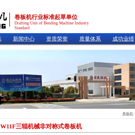
卷板机行业标准起草单位
Drafting Unit of Bending Machine Industry
Standard
示
新闻中心
资质荣誉
质量体系
成功业绩
卷板机
W11F三辊机械非对称式卷板机