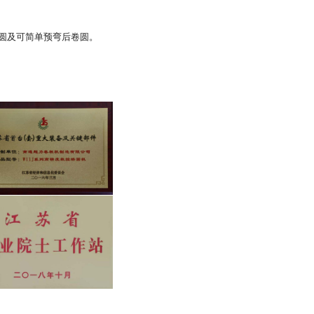
卷圆及可简单预弯后卷圆。