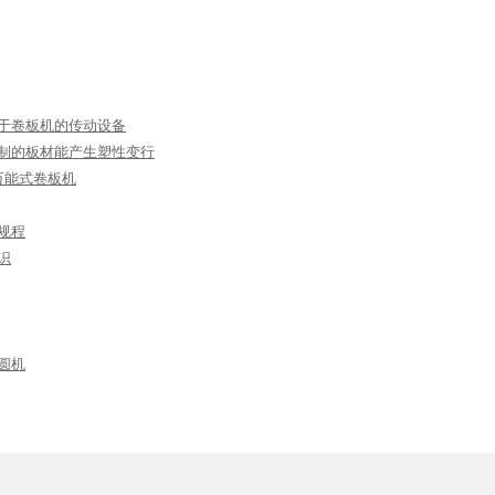
于卷板机的传动设备
制的板材能产生塑性变行
型万能式卷板机
规程
识
圆机