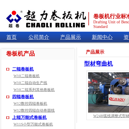
卷板机行业标
Drafting Unit of Ben
Standard
首页
公司简介
产品展示
新闻中心
资
产品展示
卷板机产品
型材弯曲机
二辊卷板机
W10二辊卷板机
W10二辊自动生产线
W10二辊系列其他卷板机
四辊卷板机
W12数控四辊卷板机
W12数控四辊自动卷圆线
W24H弧线调整式型
上辊万能式卷板机
W11S小型万能式卷板机